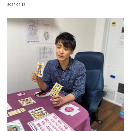
占い教室
2024.04.12
アクセス
ご予約・お問い合わせ