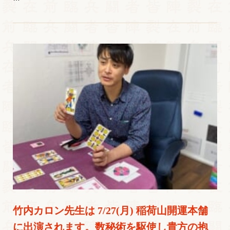
竹内カロン先生は 7/27(月) 稲荷山開運本舗
に出演されます。数秘術を駆使し貴方の抱