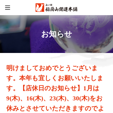
占い師紹介
お知らせ
お知らせ
口コミ
明けましておめでとうございま
おすすめ
す。本年も宜しくお願いいたしま
料金・システム
す。【店休日のお知らせ】1月は
9(木)、16(木)、23(木)、30(木)をお
ブログ
休みとさせていただきますのでよ