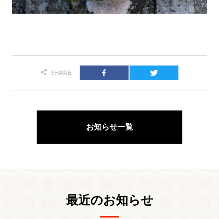
SHARE
お知らせ一覧
最近のお知らせ